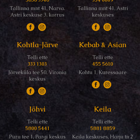
Tallinna mnt 41, Narva.
Tallinna mnt 41, Astri
Astri keskuse 3. korrus
keskuses
Kohtla-Järve
Kebab & Asian
Telli ette
Telli ette
333 1303
455 5610
Järveküla tee 50, Vironia
Kohtu 1, Kuressaare
keskus
Jõhvi
Keila
Telli ette
Telli ette
5800 5441
5881 8859
Puru tee 1, Pargi keskus
Keila keskuses, Harju tn 2