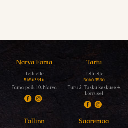
Narva Fama
Tartu
Telli ette
Telli ette
56563346
5666 3536
Fama põik 10, Narva
Turu 2, Tasku keskuse 4.
korrusel
Tallinn
Saaremaa