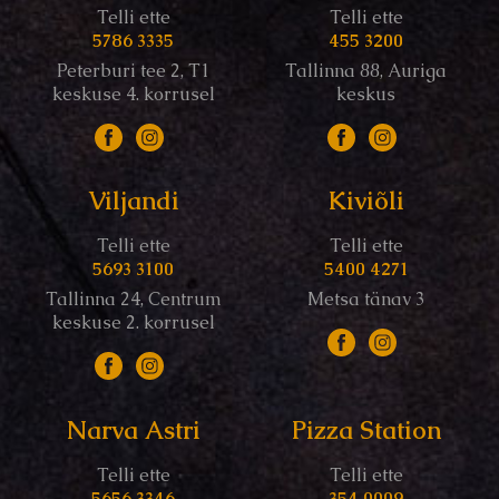
Telli ette
Telli ette
5786 3335
455 3200
Peterburi tee 2, T1
Tallinna 88, Auriga
keskuse 4. korrusel
keskus
Viljandi
Kiviõli
Telli ette
Telli ette
5693 3100
5400 4271
Tallinna 24, Centrum
Metsa tänav 3
keskuse 2. korrusel
Narva Astri
Pizza Station
Telli ette
Telli ette
5656 3346
354 0009