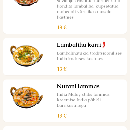
Saviahjus röstitud marineeritud
kondita lambaliha, küpsetatud
mahedalt vürtsikas masala
kastmes
13 €
Lambaliha karri
Lambalihatükid traditsioonilises
India koduses kastmes
13 €
Nurani lammas
India Malay stiilis lammas
kreemise India pähkli
karrikastmega
13 €