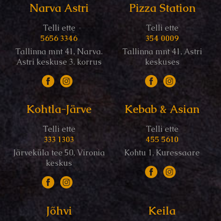
Narva Astri
Pizza Station
Telli ette
Telli ette
5656 3346
354 0009
Tallinna mnt 41, Narva.
Tallinna mnt 41, Astri
Astri keskuse 3. korrus
keskuses
Kohtla-Järve
Kebab & Asian
Telli ette
Telli ette
333 1303
455 5610
Järveküla tee 50, Vironia
Kohtu 1, Kuressaare
keskus
Jõhvi
Keila