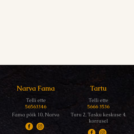
Narva Fama
Tartu
Telli ette
Telli ette
56563346
5666 3536
Fama põik 10, Narva
Turu 2, Tasku keskuse 4.
korrusel