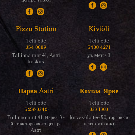
Pizza Station
Kiviõli
Telli ette
Telli ette
354 0009
5400 4271
Tallinna mnt 41, Astri
ул. Метса 3
keskus
Нарва Astri
Кохтла-Ярве
Telli ette
Telli ette
5656 3346
333 1303
Tallinna mnt 41, Нарва, 3-
Järveküla tee 50, торговый
й этаж торгового центра
центр Vironia
Astri