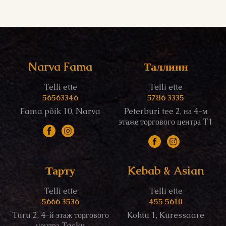
Narva Fama
Таллинн
Telli ette
Telli ette
56563346
5786 3335
Fama põik 10, Narva
Peterburi tee 2, на 4-м
этаже торгового центра T1
Тарту
Kebab & Asian
Telli ette
Telli ette
5666 3536
455 5610
Turu 2, 4-й этаж торгового
Kohtu 1, Kuressaare
центра Tasku