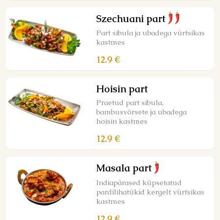
Szechuani part
Part sibula ja ubadega vürtsikas
kastmes
12.9 €
Hoisin part
Praetud part sibula,
bambusvõrsete ja ubadega
hoisin kastmes
12.9 €
Masala part
Indiapärased küpsetatud
pardilihatükid kergelt vürtsikas
kastmes
12.9 €