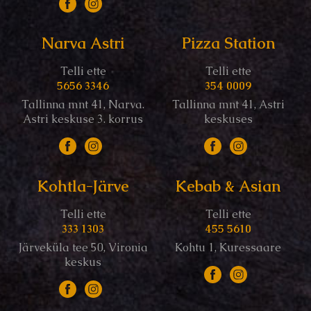
Narva Astri
Pizza Station
Telli ette
Telli ette
5656 3346
354 0009
Tallinna mnt 41, Narva.
Tallinna mnt 41, Astri
Astri keskuse 3. korrus
keskuses
Kohtla-Järve
Kebab & Asian
Telli ette
Telli ette
333 1303
455 5610
Järveküla tee 50, Vironia
Kohtu 1, Kuressaare
keskus