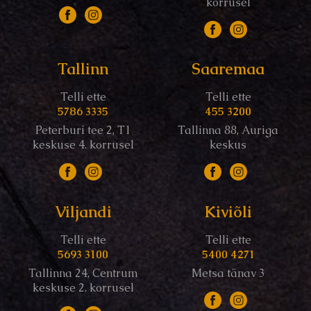
korrusel
Tallinn
Saaremaa
Telli ette
Telli ette
5786 3335
455 3200
Peterburi tee 2, T1
Tallinna 88, Auriga
keskuse 4. korrusel
keskus
Viljandi
Kiviõli
Telli ette
Telli ette
5693 3100
5400 4271
Tallinna 24, Centrum
Metsa tänav 3
keskuse 2. korrusel