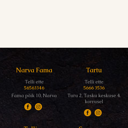
Narva Fama
Tartu
Telli ette
Telli ette
56563346
5666 3536
Fama põik 10, Narva
Turu 2, Tasku keskuse 4.
korrusel