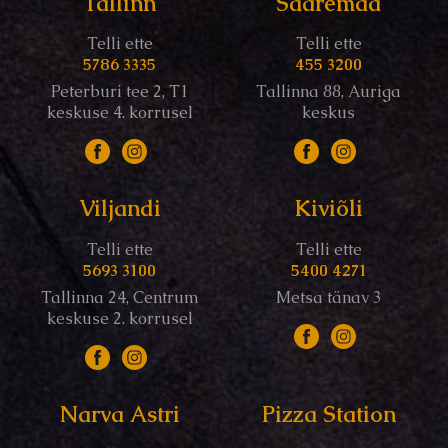
Tallinn
Saaremaa
Telli ette
Telli ette
5786 3335
455 3200
Peterburi tee 2, T1
Tallinna 88, Auriga
keskuse 4. korrusel
keskus
Viljandi
Kiviõli
Telli ette
Telli ette
5693 3100
5400 4271
Tallinna 24, Centrum
Metsa tänav 3
keskuse 2. korrusel
Narva Astri
Pizza Station