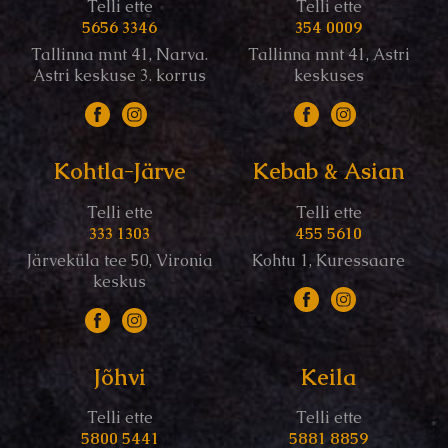
Telli ette
Telli ette
5656 3346
354 0009
Tallinna mnt 41, Narva.
Tallinna mnt 41, Astri
Astri keskuse 3. korrus
keskuses
Kohtla-Järve
Kebab & Asian
Telli ette
Telli ette
333 1303
455 5610
Järveküla tee 50, Vironia
Kohtu 1, Kuressaare
keskus
Jõhvi
Keila
Telli ette
Telli ette
5800 5441
5881 8859