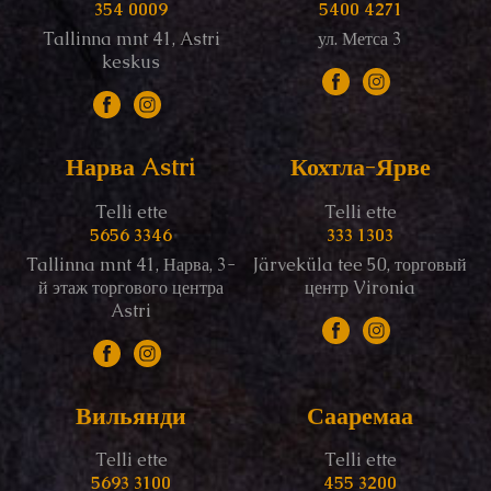
354 0009
5400 4271
Tallinna mnt 41, Astri
ул. Метса 3
keskus
Нарва Astri
Кохтла-Ярве
Telli ette
Telli ette
5656 3346
333 1303
Tallinna mnt 41, Нарва, 3-
Järveküla tee 50, торговый
й этаж торгового центра
центр Vironia
Astri
Вильянди
Сааремаа
Telli ette
Telli ette
5693 3100
455 3200