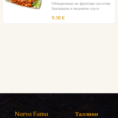
Обжаренные во фритюре кусочки
баклажана в медовом соусе
9.30 €
Narva Fama
Таллинн