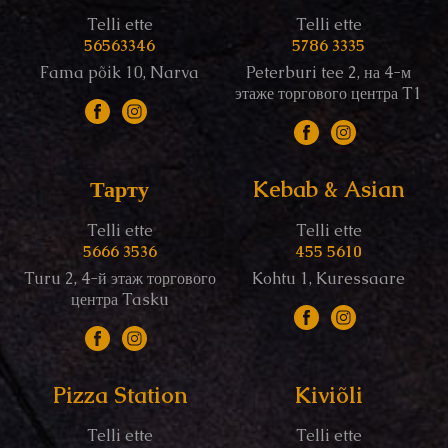
Telli ette
Telli ette
56563346
5786 3335
Fama põik 10, Narva
Peterburi tee 2, на 4-м
этаже торгового центра T1
Тарту
Kebab & Asian
Telli ette
Telli ette
5666 3536
455 5610
Turu 2, 4-й этаж торгового
Kohtu 1, Kuressaare
центра Tasku
Pizza Station
Kiviõli
Telli ette
Telli ette